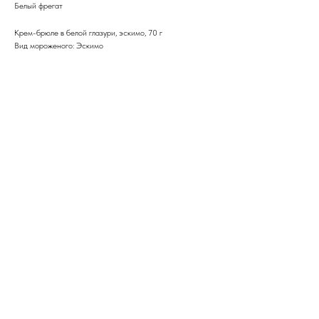
Белый фрегат
Крем-брюле в белой глазури, эскимо, 70 г
Вид мороженого: Эскимо