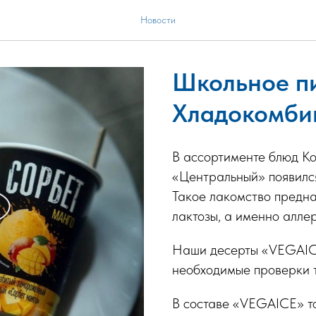
Новости
Школьное пи
Хладокомбин
В ассортименте блюд К
«Центральный» появился
Такое лакомство предна
лактозы, а именно алле
Наши десерты «VEGAICE
необходимые проверки т
В составе «VEGAICE» то